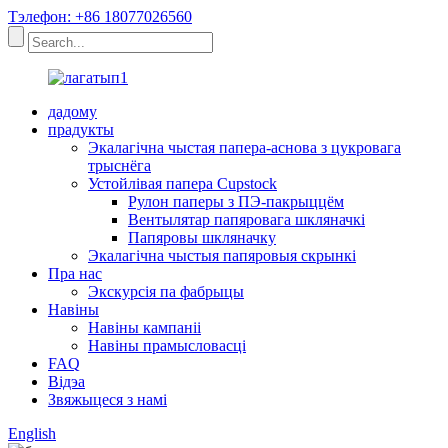
Тэлефон: +86 18077026560
дадому
прадукты
Экалагічна чыстая папера-аснова з цукровага
трыснёга
Устойлівая папера Cupstock
Рулон паперы з ПЭ-пакрыццём
Вентылятар папяровага шкляначкі
Папяровы шкляначку
Экалагічна чыстыя папяровыя скрынкі
Пра нас
Экскурсія па фабрыцы
Навіны
Навіны кампаніі
Навіны прамысловасці
FAQ
Відэа
Звяжыцеся з намі
English