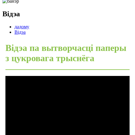
Відэа
дадому
Відэа
Відэа па вытворчасці паперы
з цукровага трыснёга