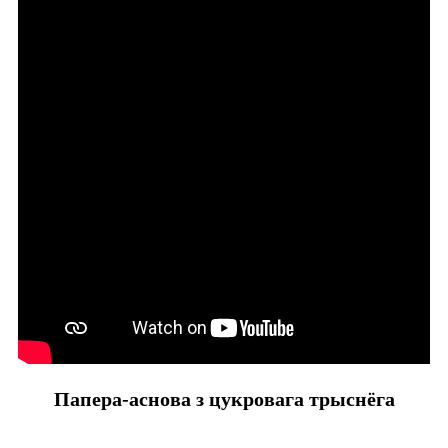
Папера-аснова з цукровага трыснёга