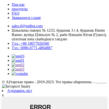
Пра нас
прадукты
FAQ
Звяжыцеся з намі
sales-6@nnlbst.com
Цокальны паверх № 1233, будынак 3 і 4, будынак Нанін
Ванке, вуліца Цзіньлун № 2, раён Наньнін Кітая (Гуансі),
пілотная зона свабоднага гандлю
Тэл.: +86 18077026560
Тэл.: 0086-0771-4804887
© Аўтарскае права - 2019-2023: Усе правы абаронены. - , , , , , ,
Адправіць ліст
x