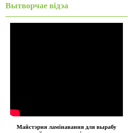
Вытворчае відэа
Майстэрня ламінавання для вырабу