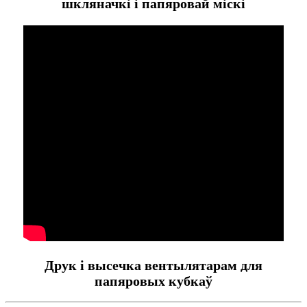
шкляначкі і папяровай міскі
Друк і высечка вентылятарам для
папяровых кубкаў