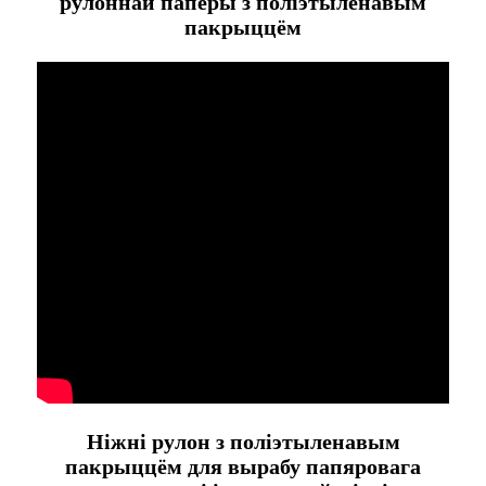
рулоннай паперы з поліэтыленавым
пакрыццём
Ніжні рулон з поліэтыленавым
пакрыццём для вырабу папяровага