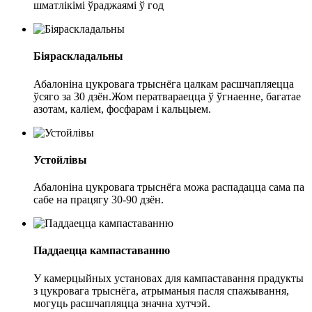
шматлікімі ўраджаямі ў год
Біяраскладальны
Абалоніна цукровага трыснёга цалкам расшчапляецца
ўсяго за 30 дзён.Жом ператвараецца ў ўгнаенне, багатае
азотам, каліем, фосфарам і кальцыем.
Устойлівы
Абалоніна цукровага трыснёга можа распадацца сама па
сабе на працягу 30-90 дзён.
Паддаецца кампаставанню
У камерцыйных установах для кампаставання прадукты
з цукровага трыснёга, атрыманыя пасля спажывання,
могуць расшчапляцца значна хутчэй.