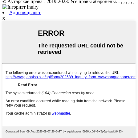
© Аўтарскае права - 2019-2023: Усе правы абаронены. - , , , , , ,
Адправіць ліст
x