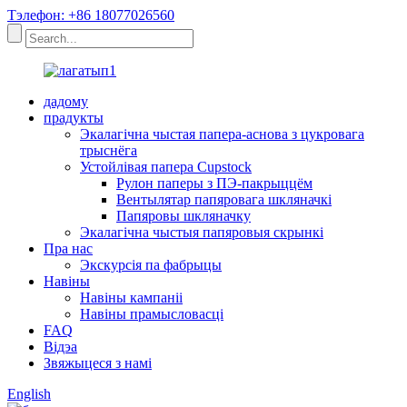
Тэлефон: +86 18077026560
дадому
прадукты
Экалагічна чыстая папера-аснова з цукровага
трыснёга
Устойлівая папера Cupstock
Рулон паперы з ПЭ-пакрыццём
Вентылятар папяровага шкляначкі
Папяровы шкляначку
Экалагічна чыстыя папяровыя скрынкі
Пра нас
Экскурсія па фабрыцы
Навіны
Навіны кампаніі
Навіны прамысловасці
FAQ
Відэа
Звяжыцеся з намі
English