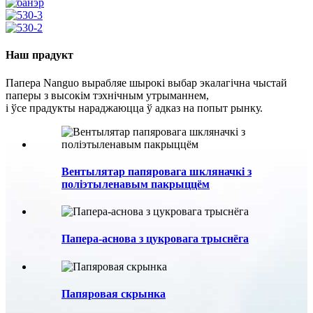
Наш прадукт
Папера Nanguo вырабляе шырокі выбар экалагічна чыстай
паперы з высокім тэхнічным утрыманнем,
і ўсе прадукты нараджаюцца ў адказ на попыт рынку.
Вентылятар папяровага шкляначкі з
поліэтыленавым пакрыццём
Папера-аснова з цукровага трыснёга
Папяровая скрынка