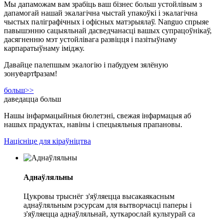
Мы дапаможам вам зрабіць ваш бізнес больш устойлівым з
дапамогай нашай экалагічна чыстай упакоўкі і экалагічна
чыстых паліграфічных і офісных матэрыялаў. Nanguo спрыяе
павышэнню сацыяльнай дасведчанасці вашых супрацоўнікаў,
дасягненню мэт устойлівага развіцця і пазітыўнаму
карпаратыўнаму іміджу.
Давайце палепшым экалогію і пабудуем зялёную
зону
e
арт
t
разам!
больш>>
даведацца больш
Нашы інфармацыйныя бюлетэні, свежая інфармацыя аб
нашых прадуктах, навіны і спецыяльныя прапановы.
Націсніце для кіраўніцтва
Аднаўляльны
Цукровы трыснёг з'яўляецца высакаякасным
аднаўляльным рэсурсам для вытворчасці паперы і
з'яўляецца аднаўляльнай, хуткарослай культурай са