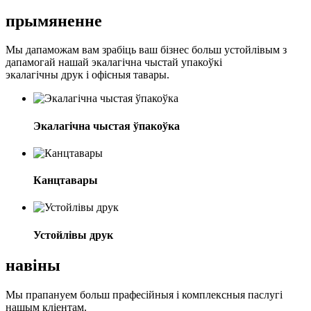
прымяненне
Мы дапаможам вам зрабіць ваш бізнес больш устойлівым з
дапамогай нашай экалагічна чыстай упакоўкі
экалагічны друк і офісныя тавары.
Экалагічна чыстая ўпакоўка
Канцтавары
Устойлівы друк
навіны
Мы прапануем больш прафесійныя і комплексныя паслугі
нашым кліентам.