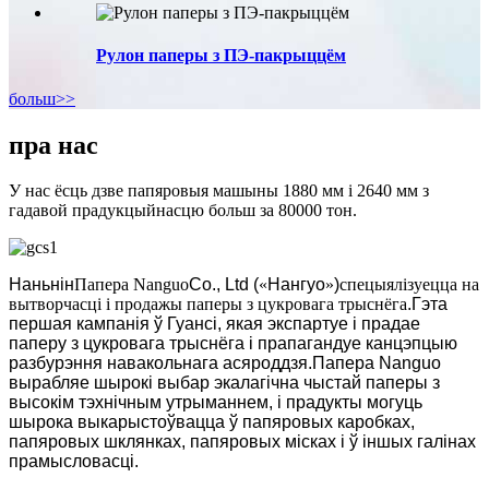
Рулон паперы з ПЭ-пакрыццём
больш>>
пра нас
У нас ёсць дзве папяровыя машыны 1880 мм і 2640 мм з
гадавой прадукцыйнасцю больш за 80000 тон.
Наньнін
Папера Nanguo
Co., Ltd (
«
Нангуо
»
)
спецыялізуецца на
вытворчасці і продажы паперы з цукровага трыснёга
.Гэта
першая кампанія ў Гуансі, якая экспартуе і прадае
паперу з цукровага трыснёга і прапагандуе канцэпцыю
разбурэння навакольнага асяроддзя.Папера Nanguo
вырабляе шырокі выбар экалагічна чыстай паперы з
высокім тэхнічным утрыманнем, і прадукты могуць
шырока выкарыстоўвацца ў папяровых каробках,
папяровых шклянках, папяровых місках і ў іншых галінах
прамысловасці.