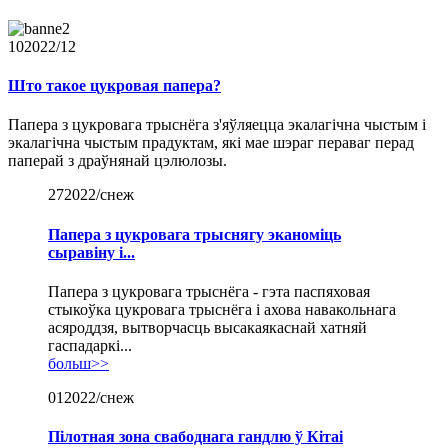
10
2022/12
Што такое цукровая папера?
Папера з цукровага трыснёга з'яўляецца экалагічна чыстым і
экалагічна чыстым прадуктам, які мае шэраг пераваг перад
паперай з драўнянай цэлюлозы.
27
2022/снеж
Папера з цукровага трыснягу эканоміць
сыравіну і...
Папера з цукровага трыснёга - гэта паспяховая
стыкоўка цукровага трыснёга і ахова навакольнага
асяроддзя, вытворчасць высакаякаснай хатняй
гаспадаркі...
больш>>
01
2022/снеж
Пілотная зона свабоднага гандлю ў Кітаі