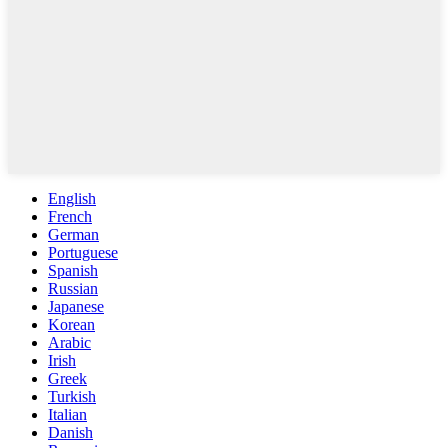
English
French
German
Portuguese
Spanish
Russian
Japanese
Korean
Arabic
Irish
Greek
Turkish
Italian
Danish