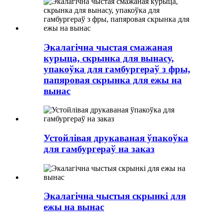
Экалагічна чыстая смажаная
курыца, скрынка для вынасу,
упакоўка для гамбургераў з фры,
папяровая скрынка для ежы на
вынас
Устойлівая друкаваная ўпакоўка
для гамбургераў на заказ
Экалагічна чыстыя скрынкі для
ежы на вынас