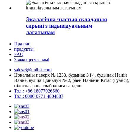
Экалагічна чыстыя складаныя
скрыні з індывідуальным
лагатыпам
Пра нас
прадукты
FAQ
Звяжыцеся з намі
sales-6@nnlbst.com
Цокальны паверх № 1233, будынак 3 і 4, будынак Нанін
Ванке, вуліца Цзіньлун № 2, раён Наньнін Кітая (Гуансі),
пілотная зона свабоднага гандлю
Тэл.: +86 18077026560
Тэл.: 0086-0771-4804887