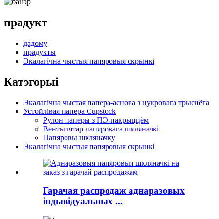
прадукт
дадому
прадукты
Экалагічна чыстыя папяровыя скрынкі
Катэгорыі
Экалагічна чыстая папера-аснова з цукровага трыснёга
Устойлівая папера Cupstock
Рулон паперы з ПЭ-пакрыццём
Вентылятар папяровага шкляначкі
Папяровы шкляначку
Экалагічна чыстыя папяровыя скрынкі
Гарачая распродаж аднаразовых
індывідуальных ...