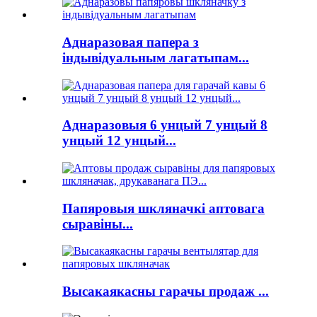
Аднаразовая папера з
індывідуальным лагатыпам...
Аднаразовыя 6 унцый 7 унцый 8
унцый 12 унцый...
Папяровыя шкляначкі аптовага
сыравіны...
Высакаякасны гарачы продаж ...