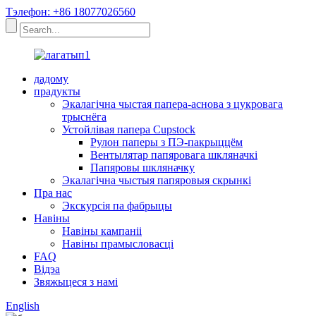
Тэлефон: +86 18077026560
дадому
прадукты
Экалагічна чыстая папера-аснова з цукровага
трыснёга
Устойлівая папера Cupstock
Рулон паперы з ПЭ-пакрыццём
Вентылятар папяровага шкляначкі
Папяровы шкляначку
Экалагічна чыстыя папяровыя скрынкі
Пра нас
Экскурсія па фабрыцы
Навіны
Навіны кампаніі
Навіны прамысловасці
FAQ
Відэа
Звяжыцеся з намі
English